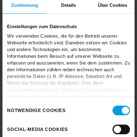
MIX & MATCH DICH HAPPY
Zustimmung
Details
Über Cookies
Einstellungen zum Datenschutz
TRENDHOPPER STORES
Wir verwenden Cookies, die für den Betrieb unserer
Webseite erforderlich sind. Daneben setzen wir Cookies
und andere Technologien ein, um bestimmte
Wie wäre es mit einer großen Portion Inspiration und Kreativität?
Informationen beim Besuch auf unserer Webseite zu
In unseren Stores findest du alle Trendhopper Möbel, Stoffe und
erfassen und auszuwerten, wenn Sie dem zustimmen. Zu
Styles.
den Informationen zählen neben technischen auch
persönliche Daten (z.B. IP-Adresse; Standort; Art und
Weise der Nutzung der Angebote). Dies dient
verschiedenen Zwecken: Statistik Cookies helfen uns zu
verstehen, wie Sie als Besucher unsere Webseite
nutzen, indem sie Informationen sammeln und sie
Einwilligungsauswahl
anonymisiert für statistische Zwecke auszuwerten.
NOTWENDIGE COOKIES
Durch das Laden akzeptieren Sie die
Marketing Cookies helfen uns, Ihnen personalisierte
Datenschutzbestimmungen von Google.
Werbung anzuzeigen. Social-Media-Cookies ermöglichen
SOCIAL-MEDIA COOKIES
es, eine Verbindung zu sozialen Netzwerken aufzubauen,
Karte laden
um Inhalte und Werbung innerhalb Ihrer Netzwerke