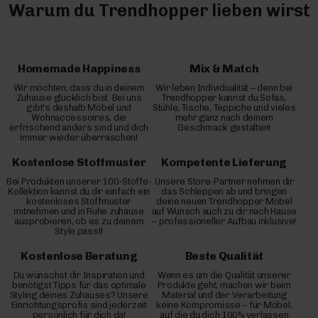
Warum du Trendhopper lieben wirst
Homemade Happiness
Mix & Match
Wir möchten, dass du in deinem
Wir leben Individualität – denn bei
Zuhause glücklich bist. Bei uns
Trendhopper kannst du Sofas,
gibt's deshalb Möbel und
Stühle, Tische, Teppiche und vieles
Wohnaccessoires, die
mehr ganz nach deinem
erfrischend anders sind und dich
Geschmack gestalten!
immer wieder überraschen!
Kostenlose Stoffmuster
Kompetente Lieferung
Bei Produkten unserer 100-Stoffe-
Unsere Store-Partner nehmen dir
Kollektion kannst du dir einfach ein
das Schleppen ab und bringen
kostenloses Stoffmuster
deine neuen Trendhopper Möbel
mitnehmen und in Ruhe zuhause
auf Wunsch auch zu dir nach Hause
ausprobieren, ob es zu deinem
– professioneller Aufbau inklusive!
Style passt!
Kostenlose Beratung
Beste Qualität
Du wünschst dir Inspiration und
Wenn es um die Qualität unserer
benötigst Tipps für das optimale
Produkte geht, machen wir beim
Styling deines Zuhauses? Unsere
Material und der Verarbeitung
Einrichtungsprofis sind jederzeit
keine Kompromisse – für Möbel,
persönlich für dich da!
auf die du dich 100% verlassen