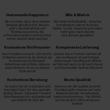
Homemade Happiness
Mix & Match
Wir möchten, dass du in deinem
Wir leben Individualität – denn bei
Zuhause glücklich bist. Bei uns
Trendhopper kannst du Sofas,
gibt's deshalb Möbel und
Stühle, Tische, Teppiche und vieles
Wohnaccessoires, die
mehr ganz nach deinem
erfrischend anders sind und dich
Geschmack gestalten!
immer wieder überraschen!
Kostenlose Stoffmuster
Kompetente Lieferung
Bei Produkten unserer 100-Stoffe-
Unsere Store-Partner nehmen dir
Kollektion kannst du dir einfach ein
das Schleppen ab und bringen
kostenloses Stoffmuster
deine neuen Trendhopper Möbel
mitnehmen und in Ruhe zuhause
auf Wunsch auch zu dir nach Hause
ausprobieren, ob es zu deinem
– professioneller Aufbau inklusive!
Style passt!
Kostenlose Beratung
Beste Qualität
Du wünschst dir Inspiration und
Wenn es um die Qualität unserer
benötigst Tipps für das optimale
Produkte geht, machen wir beim
Styling deines Zuhauses? Unsere
Material und der Verarbeitung
Einrichtungsprofis sind jederzeit
keine Kompromisse – für Möbel,
persönlich für dich da!
auf die du dich 100% verlassen
kannst!