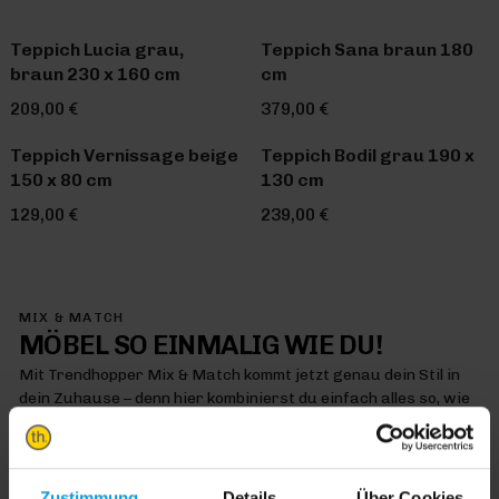
Teppich Lucia grau,
Teppich Sana braun 180
braun 230 x 160 cm
cm
209,00 €
379,00 €
Teppich Vernissage beige
Teppich Bodil grau 190 x
150 x 80 cm
130 cm
129,00 €
239,00 €
MIX & MATCH
MÖBEL SO EINMALIG WIE DU!
Mit Trendhopper Mix & Match kommt jetzt genau dein Stil in
dein Zuhause – denn hier kombinierst du einfach alles so, wie
es dir gefällt
MIX & MATCH DICH HAPPY
Zustimmung
Details
Über Cookies