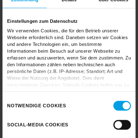
Einstellungen zum Datenschutz
TRENDHOPPER STORES
Wir verwenden Cookies, die für den Betrieb unserer
Webseite erforderlich sind. Daneben setzen wir Cookies
Wie wäre es mit einer großen Portion Inspiration und Kreativität?
und andere Technologien ein, um bestimmte
In unseren Stores findest du alle Trendhopper Möbel, Stoffe und
Informationen beim Besuch auf unserer Webseite zu
Styles.
erfassen und auszuwerten, wenn Sie dem zustimmen. Zu
den Informationen zählen neben technischen auch
persönliche Daten (z.B. IP-Adresse; Standort; Art und
Weise der Nutzung der Angebote). Dies dient
verschiedenen Zwecken: Statistik Cookies helfen uns zu
verstehen, wie Sie als Besucher unsere Webseite
nutzen, indem sie Informationen sammeln und sie
Einwilligungsauswahl
Durch das Laden akzeptieren Sie die
anonymisiert für statistische Zwecke auszuwerten.
NOTWENDIGE COOKIES
Datenschutzbestimmungen von Google.
Marketing Cookies helfen uns, Ihnen personalisierte
Werbung anzuzeigen. Social-Media-Cookies ermöglichen
Karte laden
SOCIAL-MEDIA COOKIES
es, eine Verbindung zu sozialen Netzwerken aufzubauen,
um Inhalte und Werbung innerhalb Ihrer Netzwerke