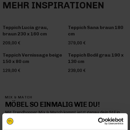
MEHR INSPIRATIONEN
Teppich Lucia grau,
Teppich Sana braun 180
braun 230 x 160 cm
cm
209,00 €
379,00 €
Teppich Vernissage beige
Teppich Bodil grau 190 x
150 x 80 cm
130 cm
129,00 €
239,00 €
MIX & MATCH
MÖBEL SO EINMALIG WIE DU!
Mit Trendhopper Mix & Match kommt jetzt genau dein Stil in
dein Zuhause – denn hier kombinierst du einfach alles so, wie
es dir gefällt