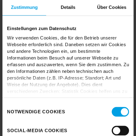
MIX & MATCH DICH HAPPY
Zustimmung
Details
Über Cookies
Einstellungen zum Datenschutz
TRENDHOPPER STORES
Wir verwenden Cookies, die für den Betrieb unserer
Webseite erforderlich sind. Daneben setzen wir Cookies
und andere Technologien ein, um bestimmte
Wie wäre es mit einer großen Portion Inspiration und Kreativität?
Informationen beim Besuch auf unserer Webseite zu
In unseren Stores findest du alle Trendhopper Möbel, Stoffe und
erfassen und auszuwerten, wenn Sie dem zustimmen. Zu
Styles.
den Informationen zählen neben technischen auch
persönliche Daten (z.B. IP-Adresse; Standort; Art und
Weise der Nutzung der Angebote). Dies dient
verschiedenen Zwecken: Statistik Cookies helfen uns zu
verstehen, wie Sie als Besucher unsere Webseite
nutzen, indem sie Informationen sammeln und sie
Einwilligungsauswahl
anonymisiert für statistische Zwecke auszuwerten.
NOTWENDIGE COOKIES
Durch das Laden akzeptieren Sie die
Marketing Cookies helfen uns, Ihnen personalisierte
Datenschutzbestimmungen von Google.
Werbung anzuzeigen. Social-Media-Cookies ermöglichen
SOCIAL-MEDIA COOKIES
es, eine Verbindung zu sozialen Netzwerken aufzubauen,
Karte laden