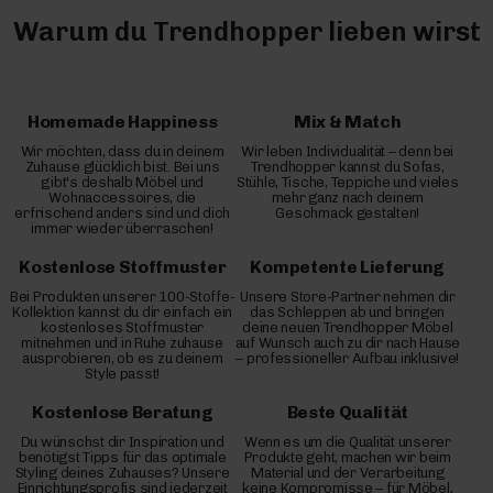
Warum du Trendhopper lieben wirst
Homemade Happiness
Mix & Match
Wir möchten, dass du in deinem
Wir leben Individualität – denn bei
Zuhause glücklich bist. Bei uns
Trendhopper kannst du Sofas,
gibt's deshalb Möbel und
Stühle, Tische, Teppiche und vieles
Wohnaccessoires, die
mehr ganz nach deinem
erfrischend anders sind und dich
Geschmack gestalten!
immer wieder überraschen!
Kostenlose Stoffmuster
Kompetente Lieferung
Bei Produkten unserer 100-Stoffe-
Unsere Store-Partner nehmen dir
Kollektion kannst du dir einfach ein
das Schleppen ab und bringen
kostenloses Stoffmuster
deine neuen Trendhopper Möbel
mitnehmen und in Ruhe zuhause
auf Wunsch auch zu dir nach Hause
ausprobieren, ob es zu deinem
– professioneller Aufbau inklusive!
Style passt!
Kostenlose Beratung
Beste Qualität
Du wünschst dir Inspiration und
Wenn es um die Qualität unserer
benötigst Tipps für das optimale
Produkte geht, machen wir beim
Styling deines Zuhauses? Unsere
Material und der Verarbeitung
Einrichtungsprofis sind jederzeit
keine Kompromisse – für Möbel,