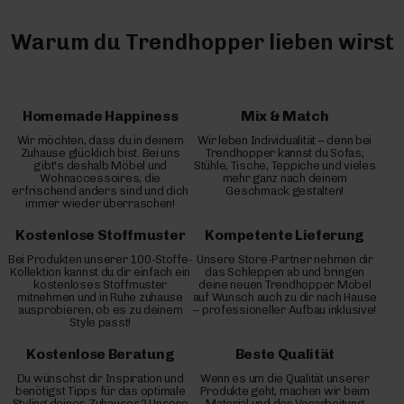
Warum du Trendhopper lieben wirst
Homemade Happiness
Mix & Match
Wir möchten, dass du in deinem
Wir leben Individualität – denn bei
Zuhause glücklich bist. Bei uns
Trendhopper kannst du Sofas,
gibt's deshalb Möbel und
Stühle, Tische, Teppiche und vieles
Wohnaccessoires, die
mehr ganz nach deinem
erfrischend anders sind und dich
Geschmack gestalten!
immer wieder überraschen!
Kostenlose Stoffmuster
Kompetente Lieferung
Bei Produkten unserer 100-Stoffe-
Unsere Store-Partner nehmen dir
Kollektion kannst du dir einfach ein
das Schleppen ab und bringen
kostenloses Stoffmuster
deine neuen Trendhopper Möbel
mitnehmen und in Ruhe zuhause
auf Wunsch auch zu dir nach Hause
ausprobieren, ob es zu deinem
– professioneller Aufbau inklusive!
Style passt!
Kostenlose Beratung
Beste Qualität
Du wünschst dir Inspiration und
Wenn es um die Qualität unserer
benötigst Tipps für das optimale
Produkte geht, machen wir beim
Styling deines Zuhauses? Unsere
Material und der Verarbeitung