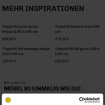
MEHR INSPIRATIONEN
Teppich Lucia grau,
Teppich Sana braun 180
braun 230 x 160 cm
cm
209,00 €
379,00 €
Teppich Vernissage beige
Teppich Bodil grau 190 x
150 x 80 cm
130 cm
129,00 €
239,00 €
MIX & MATCH
MÖBEL SO EINMALIG WIE DU!
Mit Trendhopper Mix & Match kommt jetzt genau dein Stil in
dein Zuhause – denn hier kombinierst du einfach alles so, wie
es dir gefällt