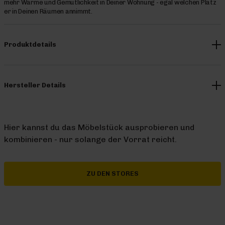
mehr Wärme und Gemütlichkeit in Deiner Wohnung - egal welchen Platz
er in Deinen Räumen annimmt.
Produktdetails
Hersteller Details
Hier kannst du das Möbelstück ausprobieren und
kombinieren - nur solange der Vorrat reicht.
ZU DEN STORES