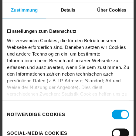
MIX & MATCH DICH HAPPY
Zustimmung
Details
Über Cookies
Einstellungen zum Datenschutz
Wir verwenden Cookies, die für den Betrieb unserer
TRENDHOPPER STORES
Webseite erforderlich sind. Daneben setzen wir Cookies
und andere Technologien ein, um bestimmte
Informationen beim Besuch auf unserer Webseite zu
Wie wäre es mit einer großen Portion Inspiration und Kreativität?
erfassen und auszuwerten, wenn Sie dem zustimmen. Zu
In unseren Stores findest du alle Trendhopper Möbel, Stoffe und
den Informationen zählen neben technischen auch
Styles.
persönliche Daten (z.B. IP-Adresse; Standort; Art und
Weise der Nutzung der Angebote). Dies dient
verschiedenen Zwecken: Statistik Cookies helfen uns zu
verstehen, wie Sie als Besucher unsere Webseite
nutzen, indem sie Informationen sammeln und sie
Einwilligungsauswahl
anonymisiert für statistische Zwecke auszuwerten.
NOTWENDIGE COOKIES
Marketing Cookies helfen uns, Ihnen personalisierte
Durch das Laden akzeptieren Sie die
Werbung anzuzeigen. Social-Media-Cookies ermöglichen
Datenschutzbestimmungen von Google.
SOCIAL-MEDIA COOKIES
es, eine Verbindung zu sozialen Netzwerken aufzubauen,