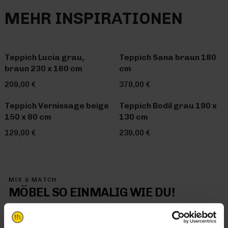
MEHR INSPIRATIONEN
Teppich Lucia grau,
Teppich Sana braun 180
braun 230 x 160 cm
cm
209,00 €
379,00 €
Teppich Vernissage beige
Teppich Bodil grau 190 x
150 x 80 cm
130 cm
129,00 €
239,00 €
MIX & MATCH
MÖBEL SO EINMALIG WIE DU!
Mit Trendhopper Mix & Match kommt jetzt genau dein Stil in
dein Zuhause – denn hier kombinierst du einfach alles so, wie
es dir gefällt