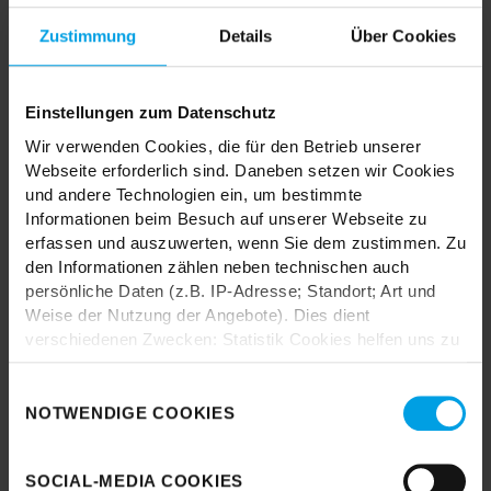
MIX & MATCH DICH HAPPY
Zustimmung
Details
Über Cookies
Einstellungen zum Datenschutz
Wir verwenden Cookies, die für den Betrieb unserer
TRENDHOPPER STORES
Webseite erforderlich sind. Daneben setzen wir Cookies
und andere Technologien ein, um bestimmte
Informationen beim Besuch auf unserer Webseite zu
Wie wäre es mit einer großen Portion Inspiration und Kreativität?
erfassen und auszuwerten, wenn Sie dem zustimmen. Zu
In unseren Stores findest du alle Trendhopper Möbel, Stoffe und
den Informationen zählen neben technischen auch
Styles.
persönliche Daten (z.B. IP-Adresse; Standort; Art und
Weise der Nutzung der Angebote). Dies dient
verschiedenen Zwecken: Statistik Cookies helfen uns zu
verstehen, wie Sie als Besucher unsere Webseite
nutzen, indem sie Informationen sammeln und sie
Einwilligungsauswahl
anonymisiert für statistische Zwecke auszuwerten.
NOTWENDIGE COOKIES
Marketing Cookies helfen uns, Ihnen personalisierte
Durch das Laden akzeptieren Sie die
Werbung anzuzeigen. Social-Media-Cookies ermöglichen
Datenschutzbestimmungen von Google.
SOCIAL-MEDIA COOKIES
es, eine Verbindung zu sozialen Netzwerken aufzubauen,