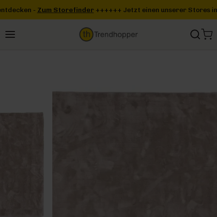
Zum Hauptinhalt springen
finder
+++
+++ Jetzt einen unserer Stores in deiner Nähe entdeck