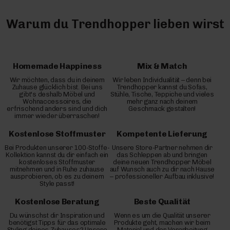
Warum du Trendhopper lieben wirst
Homemade Happiness
Mix & Match
Wir möchten, dass du in deinem
Wir leben Individualität – denn bei
Zuhause glücklich bist. Bei uns
Trendhopper kannst du Sofas,
gibt's deshalb Möbel und
Stühle, Tische, Teppiche und vieles
Wohnaccessoires, die
mehr ganz nach deinem
erfrischend anders sind und dich
Geschmack gestalten!
immer wieder überraschen!
Kostenlose Stoffmuster
Kompetente Lieferung
Bei Produkten unserer 100-Stoffe-
Unsere Store-Partner nehmen dir
Kollektion kannst du dir einfach ein
das Schleppen ab und bringen
kostenloses Stoffmuster
deine neuen Trendhopper Möbel
mitnehmen und in Ruhe zuhause
auf Wunsch auch zu dir nach Hause
ausprobieren, ob es zu deinem
– professioneller Aufbau inklusive!
Style passt!
Kostenlose Beratung
Beste Qualität
Du wünschst dir Inspiration und
Wenn es um die Qualität unserer
benötigst Tipps für das optimale
Produkte geht, machen wir beim
Styling deines Zuhauses? Unsere
Material und der Verarbeitung