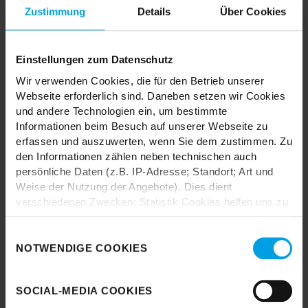
MIX & MATCH DICH HAPPY
Zustimmung
Details
Über Cookies
Einstellungen zum Datenschutz
TRENDHOPPER STORES
Wir verwenden Cookies, die für den Betrieb unserer
Webseite erforderlich sind. Daneben setzen wir Cookies
und andere Technologien ein, um bestimmte
Wie wäre es mit einer großen Portion Inspiration und Kreativität?
Informationen beim Besuch auf unserer Webseite zu
In unseren Stores findest du alle Trendhopper Möbel, Stoffe und
erfassen und auszuwerten, wenn Sie dem zustimmen. Zu
Styles.
den Informationen zählen neben technischen auch
persönliche Daten (z.B. IP-Adresse; Standort; Art und
Weise der Nutzung der Angebote). Dies dient
verschiedenen Zwecken: Statistik Cookies helfen uns zu
verstehen, wie Sie als Besucher unsere Webseite
nutzen, indem sie Informationen sammeln und sie
Einwilligungsauswahl
anonymisiert für statistische Zwecke auszuwerten.
NOTWENDIGE COOKIES
Durch das Laden akzeptieren Sie die
Marketing Cookies helfen uns, Ihnen personalisierte
Datenschutzbestimmungen von Google.
Werbung anzuzeigen. Social-Media-Cookies ermöglichen
SOCIAL-MEDIA COOKIES
es, eine Verbindung zu sozialen Netzwerken aufzubauen,
Karte laden
um Inhalte und Werbung innerhalb Ihrer Netzwerke