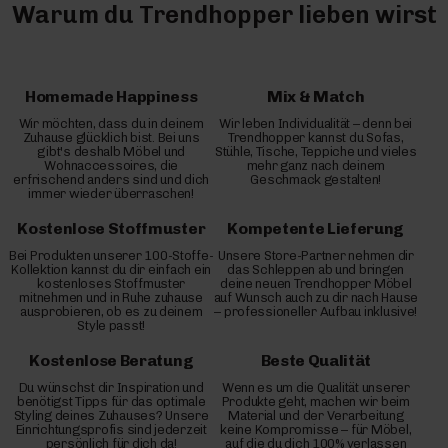
Warum du Trendhopper lieben wirst
Homemade Happiness
Mix & Match
Wir möchten, dass du in deinem
Wir leben Individualität – denn bei
Zuhause glücklich bist. Bei uns
Trendhopper kannst du Sofas,
gibt's deshalb Möbel und
Stühle, Tische, Teppiche und vieles
Wohnaccessoires, die
mehr ganz nach deinem
erfrischend anders sind und dich
Geschmack gestalten!
immer wieder überraschen!
Kostenlose Stoffmuster
Kompetente Lieferung
Bei Produkten unserer 100-Stoffe-
Unsere Store-Partner nehmen dir
Kollektion kannst du dir einfach ein
das Schleppen ab und bringen
kostenloses Stoffmuster
deine neuen Trendhopper Möbel
mitnehmen und in Ruhe zuhause
auf Wunsch auch zu dir nach Hause
ausprobieren, ob es zu deinem
– professioneller Aufbau inklusive!
Style passt!
Kostenlose Beratung
Beste Qualität
Du wünschst dir Inspiration und
Wenn es um die Qualität unserer
benötigst Tipps für das optimale
Produkte geht, machen wir beim
Styling deines Zuhauses? Unsere
Material und der Verarbeitung
Einrichtungsprofis sind jederzeit
keine Kompromisse – für Möbel,
persönlich für dich da!
auf die du dich 100% verlassen