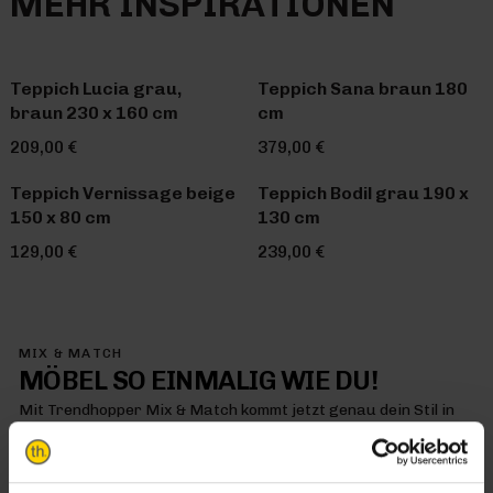
MEHR INSPIRATIONEN
Teppich Lucia grau,
Teppich Sana braun 180
braun 230 x 160 cm
cm
209,00 €
379,00 €
Teppich Vernissage beige
Teppich Bodil grau 190 x
150 x 80 cm
130 cm
129,00 €
239,00 €
MIX & MATCH
MÖBEL SO EINMALIG WIE DU!
Mit Trendhopper Mix & Match kommt jetzt genau dein Stil in
dein Zuhause – denn hier kombinierst du einfach alles so, wie
es dir gefällt