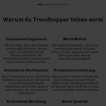
Warum du Trendhopper lieben wirst
Homemade Happiness
Mix & Match
Wir möchten, dass du in deinem
Wir leben Individualität – denn bei
Zuhause glücklich bist. Bei uns
Trendhopper kannst du Sofas,
gibt's deshalb Möbel und
Stühle, Tische, Teppiche und vieles
Wohnaccessoires, die
mehr ganz nach deinem
erfrischend anders sind und dich
Geschmack gestalten!
immer wieder überraschen!
Kostenlose Stoffmuster
Kompetente Lieferung
Bei Produkten unserer 100-Stoffe-
Unsere Store-Partner nehmen dir
Kollektion kannst du dir einfach ein
das Schleppen ab und bringen
kostenloses Stoffmuster
deine neuen Trendhopper Möbel
mitnehmen und in Ruhe zuhause
auf Wunsch auch zu dir nach Hause
ausprobieren, ob es zu deinem
– professioneller Aufbau inklusive!
Style passt!
Kostenlose Beratung
Beste Qualität