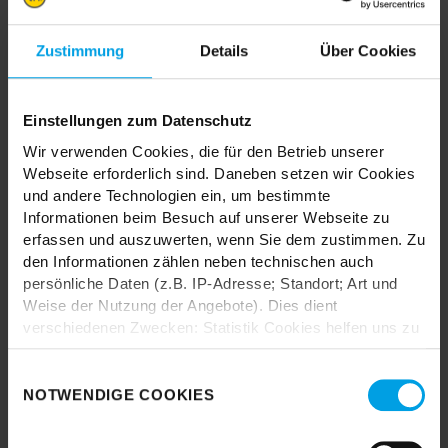
dein Zuhause – denn hier kombinierst du einfach alles so, wie
es dir gefällt
Zustimmung
Details
Über Cookies
MIX & MATCH DICH HAPPY
Einstellungen zum Datenschutz
Wir verwenden Cookies, die für den Betrieb unserer
Webseite erforderlich sind. Daneben setzen wir Cookies
TRENDHOPPER STORES
und andere Technologien ein, um bestimmte
Informationen beim Besuch auf unserer Webseite zu
erfassen und auszuwerten, wenn Sie dem zustimmen. Zu
Wie wäre es mit einer großen Portion Inspiration und Kreativität?
den Informationen zählen neben technischen auch
In unseren Stores findest du alle Trendhopper Möbel, Stoffe und
persönliche Daten (z.B. IP-Adresse; Standort; Art und
Styles.
Weise der Nutzung der Angebote). Dies dient
verschiedenen Zwecken: Statistik Cookies helfen uns zu
verstehen, wie Sie als Besucher unsere Webseite
nutzen, indem sie Informationen sammeln und sie
Einwilligungsauswahl
anonymisiert für statistische Zwecke auszuwerten.
NOTWENDIGE COOKIES
Marketing Cookies helfen uns, Ihnen personalisierte
Durch das Laden akzeptieren Sie die
Werbung anzuzeigen. Social-Media-Cookies ermöglichen