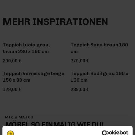
MEHR INSPIRATIONEN
Teppich Lucia grau,
Teppich Sana braun 180
braun 230 x 160 cm
cm
209,00 €
379,00 €
Teppich Vernissage beige
Teppich Bodil grau 190 x
150 x 80 cm
130 cm
129,00 €
239,00 €
MIX & MATCH
MÖBEL SO EINMALIG WIE DU!
Mit Trendhopper Mix & Match kommt jetzt genau dein Stil in