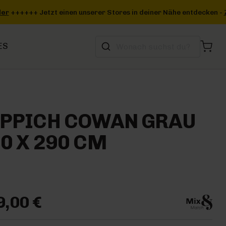
 deiner Nähe entdecken -
Zum Storefinder
+++
ES
EPPICH COWAN GRAU
0 X 290 CM
9,00 €