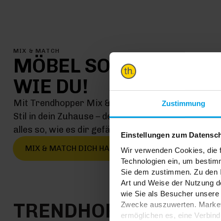
MIX & MATCH
MÖBEL SO EINMALIG
WIE DU!
Mit Trendhopper Mix & Match kommt jetzt genau 
Zustimmung
Stil in dein Zuhause – denn hier kombinierst du ei
alles so, wie es dir gefällt
Einstellungen zum Datensc
MIX & MATCH DICH HAPPY
Wir verwenden Cookies, die f
Technologien ein, um bestim
Sie dem zustimmen. Zu den I
Art und Weise der Nutzung de
wie Sie als Besucher unsere 
TRENDHOPPER STOR
Zwecke auszuwerten. Marketi
ermöglichen es, eine Verbin