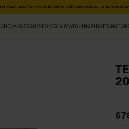
ntdecken -
Zum Storefinder
+++
+++ Jetzt einen unserer Stores in
ÖBEL
ACCESSOIRES
MIX & MATCH
INSPIRATION
STOR
T
20
67