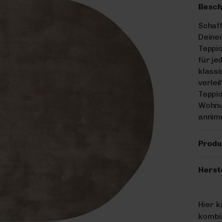
Besch
Schaff
Deine
Teppic
für je
klassi
verlei
Teppic
Wohnun
annim
Produ
Herst
Hier 
kombin