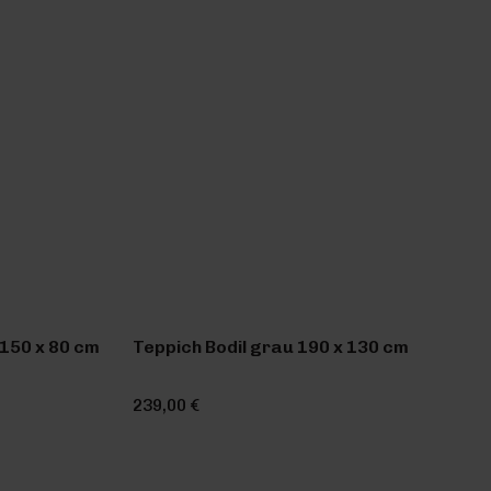
150 x 80 cm
Teppich Bodil grau 190 x 130 cm
239,00 €