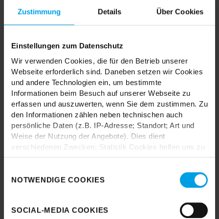
MIX & MATCH DICH HAPPY
Zustimmung
Details
Über Cookies
Einstellungen zum Datenschutz
TRENDHOPPER STORES
Wir verwenden Cookies, die für den Betrieb unserer
Webseite erforderlich sind. Daneben setzen wir Cookies
und andere Technologien ein, um bestimmte
Wie wäre es mit einer großen Portion Inspiration und Kreativität?
Informationen beim Besuch auf unserer Webseite zu
In unseren Stores findest du alle Trendhopper Möbel, Stoffe und
erfassen und auszuwerten, wenn Sie dem zustimmen. Zu
Styles.
den Informationen zählen neben technischen auch
persönliche Daten (z.B. IP-Adresse; Standort; Art und
Weise der Nutzung der Angebote). Dies dient
verschiedenen Zwecken: Statistik Cookies helfen uns zu
verstehen, wie Sie als Besucher unsere Webseite
nutzen, indem sie Informationen sammeln und sie
Einwilligungsauswahl
anonymisiert für statistische Zwecke auszuwerten.
NOTWENDIGE COOKIES
Durch das Laden akzeptieren Sie die
Marketing Cookies helfen uns, Ihnen personalisierte
Datenschutzbestimmungen von Google.
Werbung anzuzeigen. Social-Media-Cookies ermöglichen
SOCIAL-MEDIA COOKIES
es, eine Verbindung zu sozialen Netzwerken aufzubauen,
Karte laden