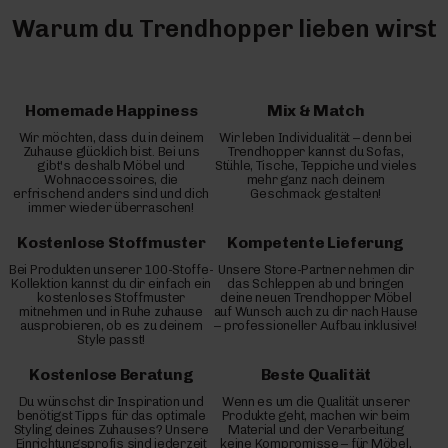
Warum du Trendhopper lieben wirst
Homemade Happiness
Mix & Match
Wir möchten, dass du in deinem
Wir leben Individualität – denn bei
Zuhause glücklich bist. Bei uns
Trendhopper kannst du Sofas,
gibt's deshalb Möbel und
Stühle, Tische, Teppiche und vieles
Wohnaccessoires, die
mehr ganz nach deinem
erfrischend anders sind und dich
Geschmack gestalten!
immer wieder überraschen!
Kostenlose Stoffmuster
Kompetente Lieferung
Bei Produkten unserer 100-Stoffe-
Unsere Store-Partner nehmen dir
Kollektion kannst du dir einfach ein
das Schleppen ab und bringen
kostenloses Stoffmuster
deine neuen Trendhopper Möbel
mitnehmen und in Ruhe zuhause
auf Wunsch auch zu dir nach Hause
ausprobieren, ob es zu deinem
– professioneller Aufbau inklusive!
Style passt!
Kostenlose Beratung
Beste Qualität
Du wünschst dir Inspiration und
Wenn es um die Qualität unserer
benötigst Tipps für das optimale
Produkte geht, machen wir beim
Styling deines Zuhauses? Unsere
Material und der Verarbeitung
Einrichtungsprofis sind jederzeit
keine Kompromisse – für Möbel,