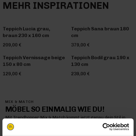
MEHR INSPIRATIONEN
Teppich Lucia grau,
Teppich Sana braun 180
braun 230 x 160 cm
cm
209,00 €
379,00 €
Teppich Vernissage beige
Teppich Bodil grau 190 x
150 x 80 cm
130 cm
129,00 €
239,00 €
MIX & MATCH
MÖBEL SO EINMALIG WIE DU!
Mit Trendhopper Mix & Match kommt jetzt genau dein Stil in
dein Zuhause – denn hier kombinierst du einfach alles so, wie
es dir gefällt