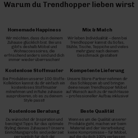
Warum du Trendhopper lieben wirst
Homemade Happiness
Mix & Match
Wir möchten, dass du in deinem
Wir leben Individualität – denn bei
Zuhause glücklich bist. Bei uns
Trendhopper kannst du Sofas,
gibt's deshalb Möbel und
Stühle, Tische, Teppiche und vieles
Wohnaccessoires, die
mehr ganz nach deinem
erfrischend anders sind und dich
Geschmack gestalten!
immer wieder überraschen!
Kostenlose Stoffmuster
Kompetente Lieferung
Bei Produkten unserer 100-Stoffe-
Unsere Store-Partner nehmen dir
Kollektion kannst du dir einfach ein
das Schleppen ab und bringen
kostenloses Stoffmuster
deine neuen Trendhopper Möbel
mitnehmen und in Ruhe zuhause
auf Wunsch auch zu dir nach Hause
ausprobieren, ob es zu deinem
– professioneller Aufbau inklusive!
Style passt!
Kostenlose Beratung
Beste Qualität
Du wünschst dir Inspiration und
Wenn es um die Qualität unserer
benötigst Tipps für das optimale
Produkte geht, machen wir beim
Styling deines Zuhauses? Unsere
Material und der Verarbeitung
Einrichtungsprofis sind jederzeit
keine Kompromisse – für Möbel,
persönlich für dich da!
auf die du dich 100% verlassen