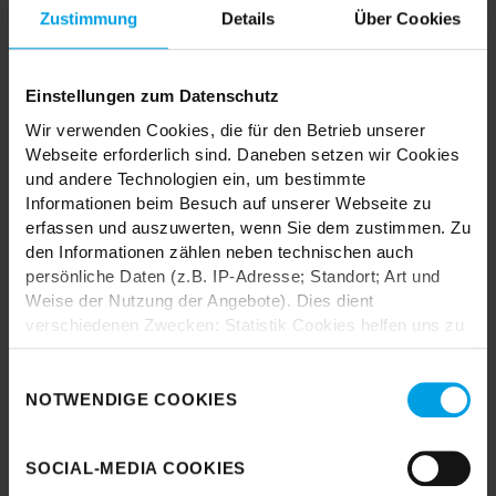
MIX & MATCH DICH HAPPY
Zustimmung
Details
Über Cookies
Einstellungen zum Datenschutz
TRENDHOPPER STORES
Wir verwenden Cookies, die für den Betrieb unserer
Webseite erforderlich sind. Daneben setzen wir Cookies
und andere Technologien ein, um bestimmte
Wie wäre es mit einer großen Portion Inspiration und Kreativität?
Informationen beim Besuch auf unserer Webseite zu
In unseren Stores findest du alle Trendhopper Möbel, Stoffe und
erfassen und auszuwerten, wenn Sie dem zustimmen. Zu
Styles.
den Informationen zählen neben technischen auch
persönliche Daten (z.B. IP-Adresse; Standort; Art und
Weise der Nutzung der Angebote). Dies dient
verschiedenen Zwecken: Statistik Cookies helfen uns zu
verstehen, wie Sie als Besucher unsere Webseite
nutzen, indem sie Informationen sammeln und sie
Einwilligungsauswahl
anonymisiert für statistische Zwecke auszuwerten.
NOTWENDIGE COOKIES
Durch das Laden akzeptieren Sie die
Marketing Cookies helfen uns, Ihnen personalisierte
Datenschutzbestimmungen von Google.
Werbung anzuzeigen. Social-Media-Cookies ermöglichen
SOCIAL-MEDIA COOKIES
es, eine Verbindung zu sozialen Netzwerken aufzubauen,
Karte laden
um Inhalte und Werbung innerhalb Ihrer Netzwerke