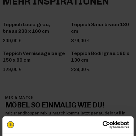
MEHR INSPIRATIONEN
Teppich Lucia grau,
Teppich Sana braun 180
braun 230 x 160 cm
cm
209,00 €
379,00 €
Teppich Vernissage beige
Teppich Bodil grau 190 x
150 x 80 cm
130 cm
129,00 €
239,00 €
MIX & MATCH
MÖBEL SO EINMALIG WIE DU!
Mit Trendhopper Mix & Match kommt jetzt genau dein Stil in
dein Zuhause – denn hier kombinierst du einfach alles so, wie
es dir gefällt