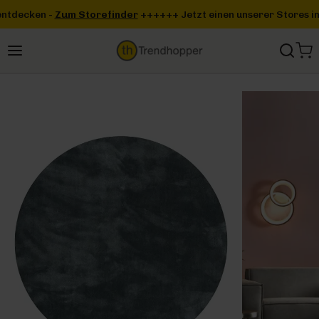
Zum Hauptinhalt springen
finder
+++
+++ Jetzt einen unserer Stores in deiner Nähe entdecke