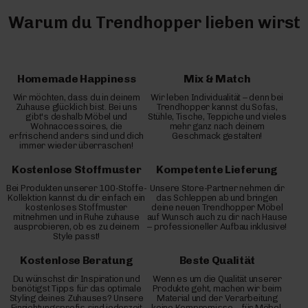
Warum du Trendhopper lieben wirst
Homemade Happiness
Mix & Match
Wir möchten, dass du in deinem
Wir leben Individualität – denn bei
Zuhause glücklich bist. Bei uns
Trendhopper kannst du Sofas,
gibt's deshalb Möbel und
Stühle, Tische, Teppiche und vieles
Wohnaccessoires, die
mehr ganz nach deinem
erfrischend anders sind und dich
Geschmack gestalten!
immer wieder überraschen!
Kostenlose Stoffmuster
Kompetente Lieferung
Bei Produkten unserer 100-Stoffe-
Unsere Store-Partner nehmen dir
Kollektion kannst du dir einfach ein
das Schleppen ab und bringen
kostenloses Stoffmuster
deine neuen Trendhopper Möbel
mitnehmen und in Ruhe zuhause
auf Wunsch auch zu dir nach Hause
ausprobieren, ob es zu deinem
– professioneller Aufbau inklusive!
Style passt!
Kostenlose Beratung
Beste Qualität
Du wünschst dir Inspiration und
Wenn es um die Qualität unserer
benötigst Tipps für das optimale
Produkte geht, machen wir beim
Styling deines Zuhauses? Unsere
Material und der Verarbeitung
Einrichtungsprofis sind jederzeit
keine Kompromisse – für Möbel,