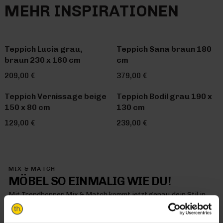
MEHR INSPIRATIONEN
Teppich Lucia grau,
Teppich Sana braun 180
braun 230 x 160 cm
cm
209,00 €
379,00 €
Teppich Vernissage beige
Teppich Bodil grau 190 x
150 x 80 cm
130 cm
129,00 €
239,00 €
MIX & MATCH
MÖBEL SO EINMALIG WIE DU!
Mit Trendhopper Mix & Match kommt jetzt genau dein Stil in
dein Zuhause – denn hier kombinierst du einfach alles so, wie
es dir gefällt