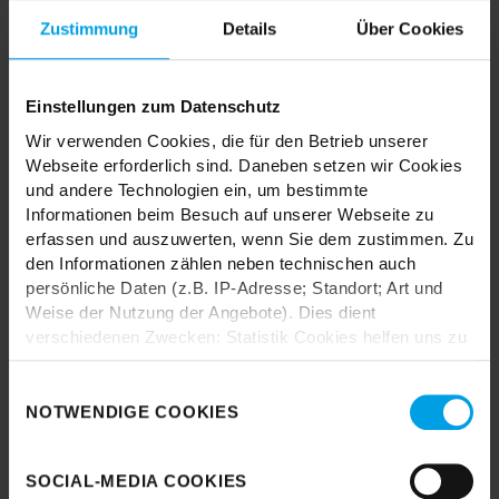
MIX & MATCH DICH HAPPY
Zustimmung
Details
Über Cookies
Einstellungen zum Datenschutz
TRENDHOPPER STORES
Wir verwenden Cookies, die für den Betrieb unserer
Webseite erforderlich sind. Daneben setzen wir Cookies
und andere Technologien ein, um bestimmte
Informationen beim Besuch auf unserer Webseite zu
Wie wäre es mit einer großen Portion Inspiration und Kreativität?
erfassen und auszuwerten, wenn Sie dem zustimmen. Zu
In unseren Stores findest du alle Trendhopper Möbel, Stoffe und
Styles.
den Informationen zählen neben technischen auch
persönliche Daten (z.B. IP-Adresse; Standort; Art und
Weise der Nutzung der Angebote). Dies dient
verschiedenen Zwecken: Statistik Cookies helfen uns zu
verstehen, wie Sie als Besucher unsere Webseite
nutzen, indem sie Informationen sammeln und sie
Einwilligungsauswahl
anonymisiert für statistische Zwecke auszuwerten.
NOTWENDIGE COOKIES
Durch das Laden akzeptieren Sie die
Marketing Cookies helfen uns, Ihnen personalisierte
Datenschutzbestimmungen von Google.
Werbung anzuzeigen. Social-Media-Cookies ermöglichen
SOCIAL-MEDIA COOKIES
es, eine Verbindung zu sozialen Netzwerken aufzubauen,
Karte laden