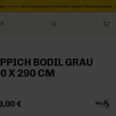
 deiner Nähe entdecken -
Zum Storefinder
+++
ES
PPICH BODIL GRAU
0 X 290 CM
9,00 €