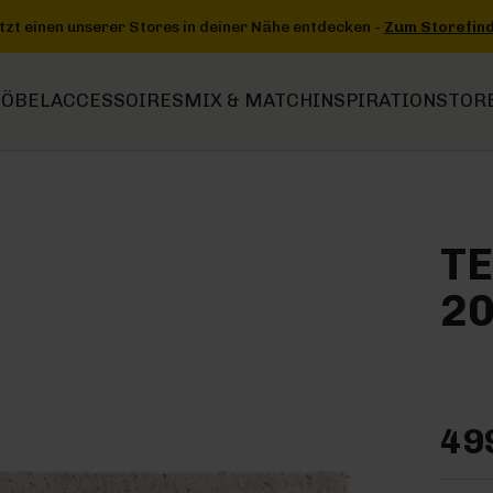
ntdecken -
Zum Storefinder
+++
+++ Jetzt einen unserer Stores in
ÖBEL
ACCESSOIRES
MIX & MATCH
INSPIRATION
STOR
TE
20
49