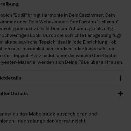
reibung
ppich "Bodil" bringt Harmonie in Dein Esszimmer, Dein
fzimmer oder Dein Wohnzimmer. Der Farbton "Hellgrau"
beruhigend und verleiht Deinem Zuhause gleichzeitig
hochwertigen Look. Durch die schlichte Farbgebung fügt
er skandinavische Teppich ideal in jede Einrichtung - ob
froh oder minimalistisch, modern oder klassisch - ein.
o der Teppich Platz findet, über die weiche Oberfläche
lyester-Material werden sich Deine Füße überall freuen.
ktdetails
eller Details
kannst du das Möbelstück ausprobieren und
ieren - nur solange der Vorrat reicht.