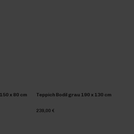
150 x 80 cm
Teppich Bodil grau 190 x 130 cm
239,00 €