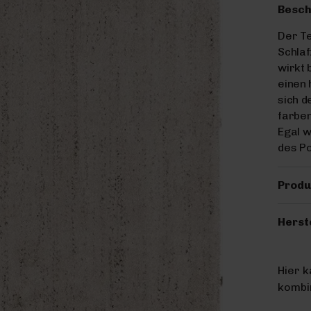
Besch
Der Te
Schla
wirkt 
einen 
sich d
farben
Egal w
des Po
Produ
Herst
Hier 
kombin