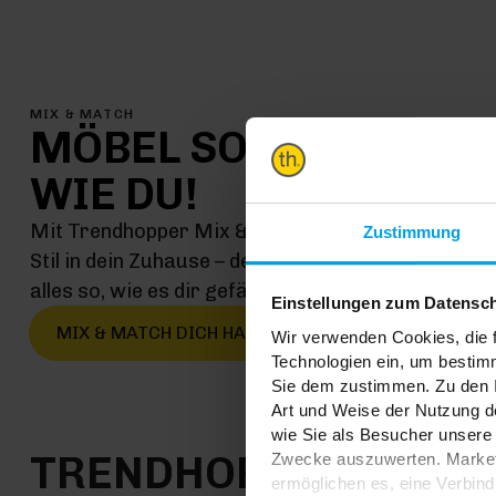
MIX & MATCH
MÖBEL SO EINMALIG
WIE DU!
Mit Trendhopper Mix & Match kommt jetzt genau 
Zustimmung
Stil in dein Zuhause – denn hier kombinierst du ei
alles so, wie es dir gefällt
Einstellungen zum Datensc
MIX & MATCH DICH HAPPY
Wir verwenden Cookies, die f
Technologien ein, um bestim
Sie dem zustimmen. Zu den I
Art und Weise der Nutzung de
wie Sie als Besucher unsere 
TRENDHOPPER STOR
Zwecke auszuwerten. Marketi
ermöglichen es, eine Verbin