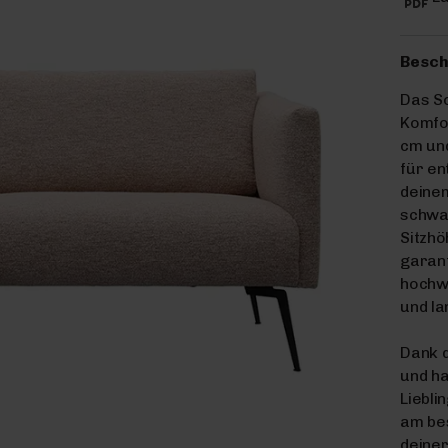
Besch
Das S
Komfor
cm und
für en
deinem
schwar
Sitzhö
garant
hochw
und la
Dank d
und ha
Liebli
am be
deiner