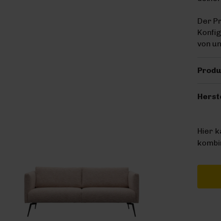
Der Pr
Konfig
von u
Produ
Herst
Hier 
kombin