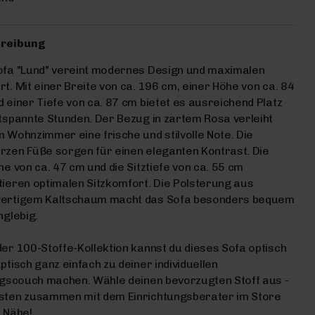
reibung
ofa "Lund" vereint modernes Design und maximalen
t. Mit einer Breite von ca. 196 cm, einer Höhe von ca. 84
 einer Tiefe von ca. 87 cm bietet es ausreichend Platz
tspannte Stunden. Der Bezug in zartem Rosa verleiht
 Wohnzimmer eine frische und stilvolle Note. Die
zen Füße sorgen für einen eleganten Kontrast. Die
he von ca. 47 cm und die Sitztiefe von ca. 55 cm
ieren optimalen Sitzkomfort. Die Polsterung aus
ertigem Kaltschaum macht das Sofa besonders bequem
nglebig.
er 100-Stoffe-Kollektion kannst du dieses Sofa optisch
ptisch ganz einfach zu deiner individuellen
ngscouch machen. Wähle deinen bevorzugten Stoff aus -
sten zusammen mit dem Einrichtungsberater im Store
 Nähe!