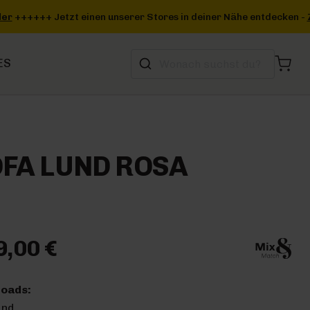
 deiner Nähe entdecken -
Zum Storefinder
+++
ES
FA LUND ROSA
9,00 €
oads:
und