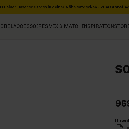
ntdecken -
Zum Storefinder
+++
+++ Jetzt einen unserer Stores in
ÖBEL
ACCESSOIRES
MIX & MATCH
INSPIRATION
STOR
SO
96
Downl
L