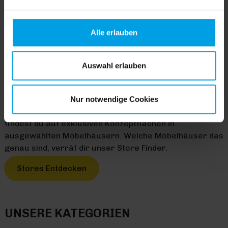
Cookies einverstanden sind. Über „
Einstellungen
“
können sie eine Auswahl treffen. Sie können eine erteilte
Einwilligung jederzeit mit Wirkung für die Zukunft
Alle erlauben
widerrufen. Für weitere Informationen lesen Sie bitte
unsere
Datenschutzhinweise
. Unser Impressum finden
Sie
hier
.
Auswahl erlauben
HOMEMADE HAPPINESS
Mit Trendhopper verwandelst du deine Wohnung im
Handumdrehen in ein gemütliches Zuhause zum
Nur notwendige Cookies
Entspannen, Leben und Genießen. Alle unsere Produkte
findest du auf exklusiven Konzeptflächen in
ausgewählten Möbelhäusern. Welche Möbelhäuser das
genau sind, verrät dir unser Store Finder.
Stores Entdecken
UNSERE KATEGORIEN