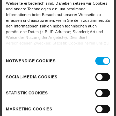
Webseite erforderlich sind. Daneben setzen wir Cookies
und andere Technologien ein, um bestimmte
Informationen beim Besuch auf unserer Webseite zu
erfassen und auszuwerten, wenn Sie dem zustimmen. Zu
den Informationen zählen neben technischen auch
Durch das Laden akzeptieren Sie die
persönliche Daten (z.B. IP-Adresse; Standort; Art und
Datenschutzbestimmungen von Google.
Weise der Nutzung der Angebote). Dies dient
verschiedenen Zwecken: Statistik Cookies helfen uns zu
Karte laden
verstehen, wie Sie als Besucher unsere Webseite
nutzen, indem sie Informationen sammeln und sie
Einwilligungsauswahl
anonymisiert für statistische Zwecke auszuwerten.
NOTWENDIGE COOKIES
Marketing Cookies helfen uns, Ihnen personalisierte
Werbung anzuzeigen. Social-Media-Cookies ermöglichen
SOCIAL-MEDIA COOKIES
es, eine Verbindung zu sozialen Netzwerken aufzubauen,
um Inhalte und Werbung innerhalb Ihrer Netzwerke
anzuzeigen. Sie können frei entscheiden, welche
STATISTIK COOKIES
Kategorien sie neben den notwendigen Cookies zulassen
möchten. Klicken Sie auf „
Ablehnen
“, wenn Sie nur
notwendige Cookies zulassen wollen, oder auf
MARKETING COOKIES
„
Einverstanden
“, wenn Sie mit dem Einsatz aller