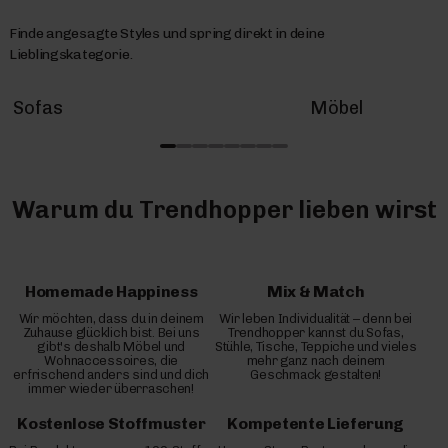
Finde angesagte Styles und spring direkt in deine
Lieblingskategorie.
Sofas
Möbel
Warum du Trendhopper lieben wirst
Homemade Happiness
Mix & Match
Wir möchten, dass du in deinem
Wir leben Individualität – denn bei
Zuhause glücklich bist. Bei uns
Trendhopper kannst du Sofas,
gibt's deshalb Möbel und
Stühle, Tische, Teppiche und vieles
Wohnaccessoires, die
mehr ganz nach deinem
erfrischend anders sind und dich
Geschmack gestalten!
immer wieder überraschen!
Kostenlose Stoffmuster
Kompetente Lieferung