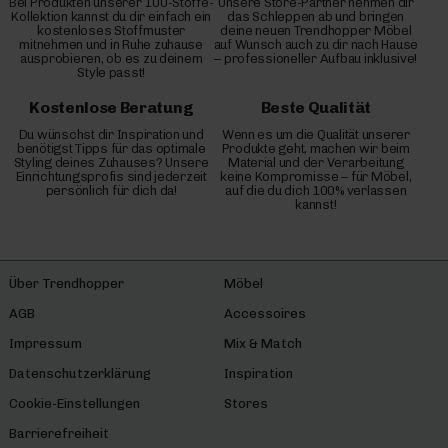
Bei Produkten unserer 100-Stoffe-
Unsere Store-Partner nehmen dir
Kollektion kannst du dir einfach ein
das Schleppen ab und bringen
kostenloses Stoffmuster
deine neuen Trendhopper Möbel
mitnehmen und in Ruhe zuhause
auf Wunsch auch zu dir nach Hause
ausprobieren, ob es zu deinem
– professioneller Aufbau inklusive!
Style passt!
Kostenlose Beratung
Beste Qualität
Du wünschst dir Inspiration und
Wenn es um die Qualität unserer
benötigst Tipps für das optimale
Produkte geht, machen wir beim
Styling deines Zuhauses? Unsere
Material und der Verarbeitung
Einrichtungsprofis sind jederzeit
keine Kompromisse – für Möbel,
persönlich für dich da!
auf die du dich 100% verlassen
kannst!
Über Trendhopper
Möbel
AGB
Accessoires
Impressum
Mix & Match
Datenschutzerklärung
Inspiration
Cookie-Einstellungen
Stores
Barrierefreiheit