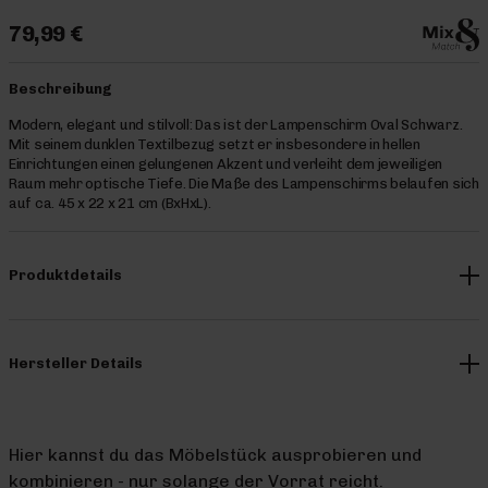
79,99 €
Beschreibung
Modern, elegant und stilvoll: Das ist der Lampenschirm Oval Schwarz.
Mit seinem dunklen Textilbezug setzt er insbesondere in hellen
Einrichtungen einen gelungenen Akzent und verleiht dem jeweiligen
Raum mehr optische Tiefe. Die Maße des Lampenschirms belaufen sich
auf ca. 45 x 22 x 21 cm (BxHxL).
Produktdetails
Hersteller Details
Hier kannst du das Möbelstück ausprobieren und
kombinieren - nur solange der Vorrat reicht.