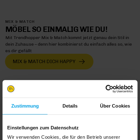
MIX & MATCH
MÖBEL SO EINMALIG WIE DU!
Mit Trendhopper Mix & Match kommt jetzt genau dein Stil in
dein Zuhause – denn hier kombinierst du einfach alles so, wie
es dir gefällt
MIX & MATCH DICH HAPPY
TRENDHOPPER STORES
Zustimmung
Details
Über Cookies
Wie wäre es mit einer großen Portion Inspiration und Kreativität?
In unseren Stores findest du alle Trendhopper Möbel, Stoffe und
Einstellungen zum Datenschutz
Styles.
Wir verwenden Cookies, die für den Betrieb unserer