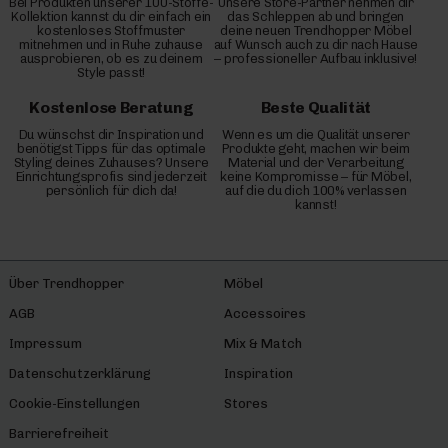
Bei Produkten unserer 100-Stoffe-
Unsere Store-Partner nehmen dir
Kollektion kannst du dir einfach ein
das Schleppen ab und bringen
kostenloses Stoffmuster
deine neuen Trendhopper Möbel
mitnehmen und in Ruhe zuhause
auf Wunsch auch zu dir nach Hause
ausprobieren, ob es zu deinem
– professioneller Aufbau inklusive!
Style passt!
Kostenlose Beratung
Beste Qualität
Du wünschst dir Inspiration und
Wenn es um die Qualität unserer
benötigst Tipps für das optimale
Produkte geht, machen wir beim
Styling deines Zuhauses? Unsere
Material und der Verarbeitung
Einrichtungsprofis sind jederzeit
keine Kompromisse – für Möbel,
persönlich für dich da!
auf die du dich 100% verlassen
kannst!
Über Trendhopper
Möbel
AGB
Accessoires
Impressum
Mix & Match
Datenschutzerklärung
Inspiration
Cookie-Einstellungen
Stores
Barrierefreiheit