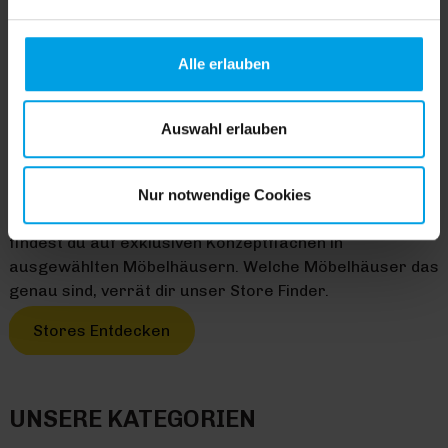
Cookies einverstanden sind. Über „
Einstellungen
“
können sie eine Auswahl treffen. Sie können eine erteilte
Einwilligung jederzeit mit Wirkung für die Zukunft
Alle erlauben
widerrufen. Für weitere Informationen lesen Sie bitte
unsere
Datenschutzhinweise
. Unser Impressum finden
Sie
hier
.
Auswahl erlauben
HOMEMADE HAPPINESS
Mit Trendhopper verwandelst du deine Wohnung im
Handumdrehen in ein gemütliches Zuhause zum
Nur notwendige Cookies
Entspannen, Leben und Genießen. Alle unsere Produkte
findest du auf exklusiven Konzeptflächen in
ausgewählten Möbelhäusern. Welche Möbelhäuser das
genau sind, verrät dir unser Store Finder.
Stores Entdecken
UNSERE KATEGORIEN