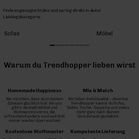
Finde angesagte Styles und spring direkt in deine
Lieblingskategorie.
Sofas
Möbel
Warum du Trendhopper lieben wirst
Homemade Happiness
Mix & Match
Wir möchten, dass du in deinem
Wir leben Individualität – denn bei
Zuhause glücklich bist. Bei uns
Trendhopper kannst du Sofas,
gibt's deshalb Möbel und
Stühle, Tische, Teppiche und vieles
Wohnaccessoires, die
mehr ganz nach deinem
erfrischend anders sind und dich
Geschmack gestalten!
immer wieder überraschen!
Kostenlose Stoffmuster
Kompetente Lieferung