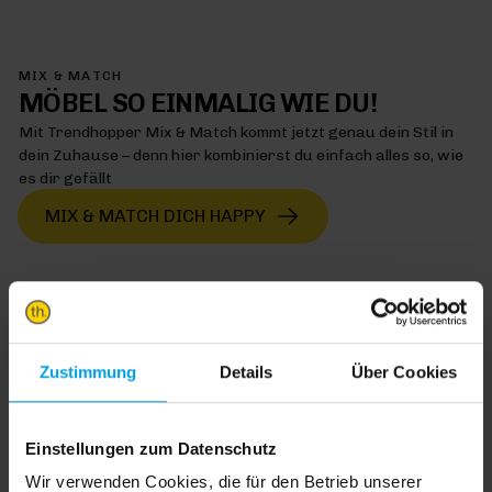
MIX & MATCH
MÖBEL SO EINMALIG WIE DU!
Mit Trendhopper Mix & Match kommt jetzt genau dein Stil in
dein Zuhause – denn hier kombinierst du einfach alles so, wie
es dir gefällt
MIX & MATCH DICH HAPPY
TRENDHOPPER STORES
Zustimmung
Details
Über Cookies
Wie wäre es mit einer großen Portion Inspiration und Kreativität?
In unseren Stores findest du alle Trendhopper Möbel, Stoffe und
Einstellungen zum Datenschutz
Styles.
Wir verwenden Cookies, die für den Betrieb unserer