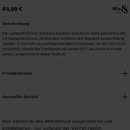
84,99 €
Beschreibung
Der Lampenfuß Ilvar Schwarz zeichnet sich durch seine geometrische
Formensprache aus, die ihm eine moderne und elegante Ausstrahlung
verleiht. Er besteht aus schwarzem Metall und misst ca. 40 x 52 x 12,5
cm (BxHxT). Runde die Tischlampe mit einem E27-Leuchtmittel sowie
einem Lampenschirm deiner Wahl ab.
Produktdetails
Hersteller Details
Hier kannst du das Möbelstück ausprobieren und
kombinieren - nur solange der Vorrat reicht.