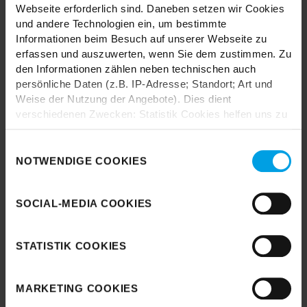
Webseite erforderlich sind. Daneben setzen wir Cookies
und andere Technologien ein, um bestimmte
Informationen beim Besuch auf unserer Webseite zu
erfassen und auszuwerten, wenn Sie dem zustimmen. Zu
den Informationen zählen neben technischen auch
Durch das Laden akzeptieren Sie die
persönliche Daten (z.B. IP-Adresse; Standort; Art und
Datenschutzbestimmungen von Google.
Weise der Nutzung der Angebote). Dies dient
verschiedenen Zwecken: Statistik Cookies helfen uns zu
Karte laden
verstehen, wie Sie als Besucher unsere Webseite
nutzen, indem sie Informationen sammeln und sie
Einwilligungsauswahl
anonymisiert für statistische Zwecke auszuwerten.
NOTWENDIGE COOKIES
Marketing Cookies helfen uns, Ihnen personalisierte
Werbung anzuzeigen. Social-Media-Cookies ermöglichen
SOCIAL-MEDIA COOKIES
es, eine Verbindung zu sozialen Netzwerken aufzubauen,
um Inhalte und Werbung innerhalb Ihrer Netzwerke
anzuzeigen. Sie können frei entscheiden, welche
STATISTIK COOKIES
Kategorien sie neben den notwendigen Cookies zulassen
möchten. Klicken Sie auf „
Ablehnen
“, wenn Sie nur
notwendige Cookies zulassen wollen, oder auf
MARKETING COOKIES
„
Einverstanden
“, wenn Sie mit dem Einsatz aller