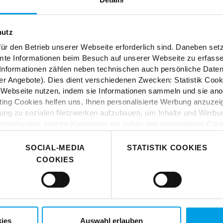
ES
hutz
tion und Kreativität? In
ür den Betrieb unserer Webseite erforderlich sind. Daneben se
öbel, Stoffe und Styles.
mte Informationen beim Besuch auf unserer Webseite zu erfas
nformationen zählen neben technischen auch persönliche Daten 
r Angebote). Dies dient verschiedenen Zwecken: Statistik Cook
Webseite nutzen, indem sie Informationen sammeln und sie anony
ng Cookies helfen uns, Ihnen personalisierte Werbung anzuzei
dung zu sozialen Netzwerken aufzubauen, um Inhalte und Werbun
 entscheiden, welche Kategorien sie neben den notwendigen Coo
 wenn Sie nur notwendige Cookies zulassen wollen, oder auf „
Ei
nverstanden sind. Über „
Einstellungen
“ können sie eine Auswahl
SOCIAL-MEDIA
STATISTIK COOKIES
t mit Wirkung für die Zukunft widerrufen. Für weitere Informatione
COOKIES
er Impressum finden Sie
hier
.
ies
Auswahl erlauben