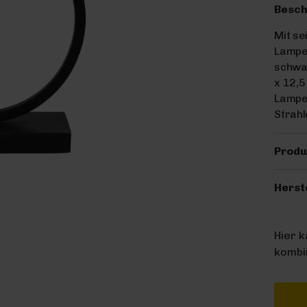
Besch
Mit s
Lampen
schwar
x 12,5
Lampe
Strahl
Produ
Herst
Hier 
kombin