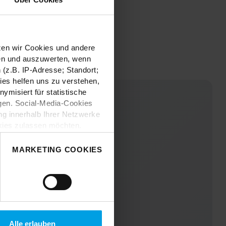
tzen wir Cookies und andere
sen und auszuwerten, wenn
(z.B. IP-Adresse; Standort;
ies helfen uns zu verstehen,
misiert für statistische
gen. Social-Media-Cookies
g innerhalb Ihrer Netzwerke
kies zulassen möchten.
nverstanden
“, wenn Sie mit
 treffen. Sie können eine
MARKETING COOKIES
n lesen Sie bitte unsere
Alle erlauben