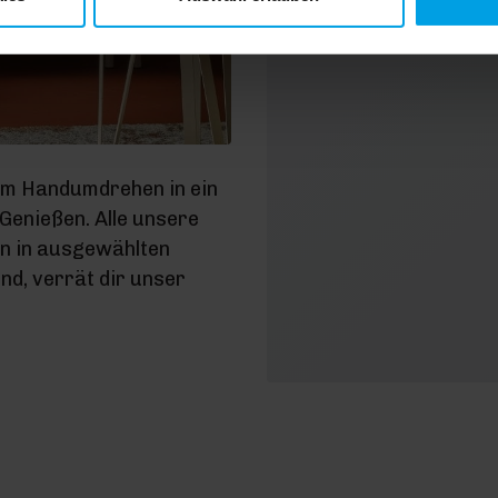
D
Dat
im Handumdrehen in ein
enießen. Alle unsere
en in ausgewählten
d, verrät dir unser