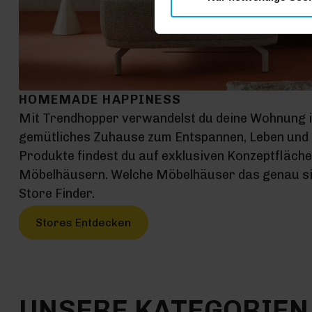
HOMEMADE HAPPINESS
Mit Trendhopper verwandelst du deine Wohnung 
gemütliches Zuhause zum Entspannen, Leben und G
Produkte findest du auf exklusiven Konzeptfläch
Möbelhäusern. Welche Möbelhäuser das genau sin
Store Finder.
Stores Entdecken
UNSERE KATEGORIEN