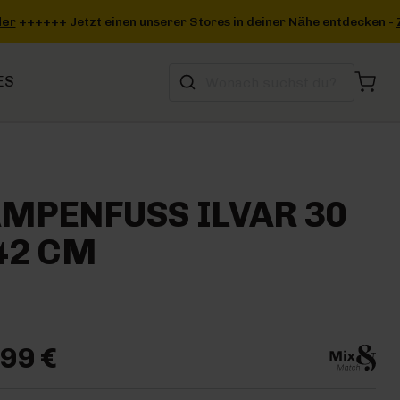
 deiner Nähe entdecken -
Zum Storefinder
+++
ES
MPENFUSS ILVAR 30 X
 CM
99 €