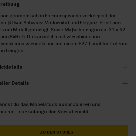
reibung
einer geometrischen Formensprache verkörpert der
fuß Ilvar Schwarz Modernität und Eleganz. Er ist aus
zem Metall gefertigt. Seine Maße betragen ca. 30 x 42
 cm (BxHxT). Du kannst ihn mit verschiedenen
nschirmen veredeln und mit einem E27-Leuchtmittel zum
en bringen.
ktdetails
eller Details
kannst du das Möbelstück ausprobieren und
ieren - nur solange der Vorrat reicht.
ZU DEN STORES