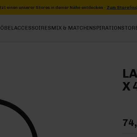
ntdecken -
Zum Storefinder
+++
+++ Jetzt einen unserer Stores in
ÖBEL
ACCESSOIRES
MIX & MATCH
INSPIRATION
STOR
LA
42
74,