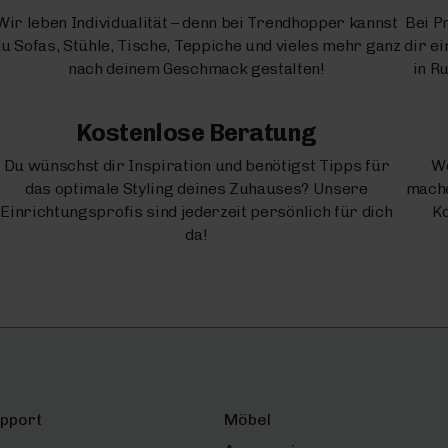
Wir leben Individualität – denn bei Trendhopper kannst
Bei P
u Sofas, Stühle, Tische, Teppiche und vieles mehr ganz
dir e
nach deinem Geschmack gestalten!
in R
Kostenlose Beratung
Du wünschst dir Inspiration und benötigst Tipps für
We
das optimale Styling deines Zuhauses? Unsere
mache
Einrichtungsprofis sind jederzeit persönlich für dich
Ko
da!
upport
Möbel