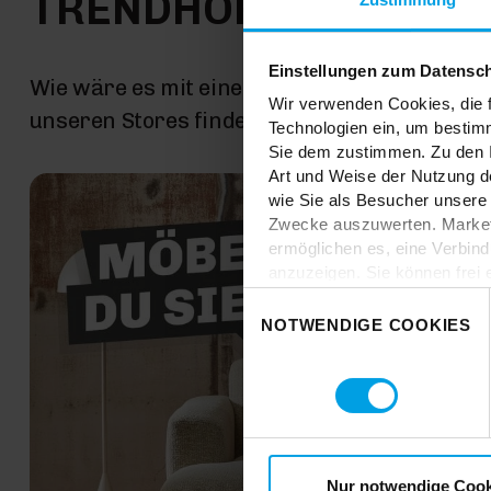
TRENDHOPPER STOR
Einstellungen zum Datensc
Wie wäre es mit einer großen Portion Inspira
Wir verwenden Cookies, die f
unseren Stores findest du alle Trendhopper M
Technologien ein, um bestim
Sie dem zustimmen. Zu den I
Art und Weise der Nutzung de
wie Sie als Besucher unsere 
Zwecke auszuwerten. Marketi
ermöglichen es, eine Verbin
anzuzeigen. Sie können frei
Klicken Sie auf „
Ablehnen
“,
Einwilligungsauswahl
dem Einsatz aller Cookies ei
NOTWENDIGE COOKIES
erteilte Einwilligung jederzei
Datenschutzhinweise
. Uns
Nur notwendige Cook