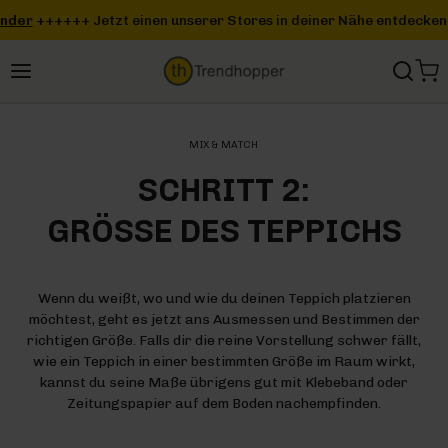
Zum Hauptinhalt springen
r
+++
+++ Jetzt einen unserer Stores in deiner Nähe entdecken -
Zu
MIX & MATCH
SCHRITT 2:
GRÖSSE DES TEPPICHS
Wenn du weißt, wo und wie du deinen Teppich platzieren
möchtest, geht es jetzt ans Ausmessen und Bestimmen der
richtigen Größe. Falls dir die reine Vorstellung schwer fällt,
wie ein Teppich in einer bestimmten Größe im Raum wirkt,
kannst du seine Maße übrigens gut mit Klebeband oder
Zeitungspapier auf dem Boden nachempfinden.