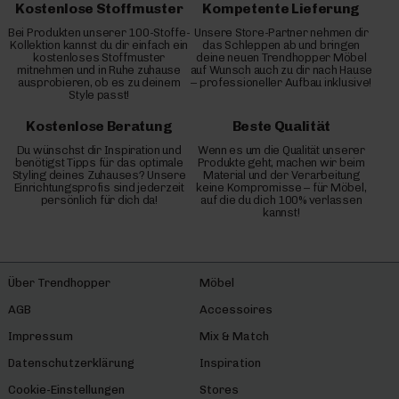
Kostenlose Stoffmuster
Kompetente Lieferung
Bei Produkten unserer 100-Stoffe-
Unsere Store-Partner nehmen dir
Kollektion kannst du dir einfach ein
das Schleppen ab und bringen
kostenloses Stoffmuster
deine neuen Trendhopper Möbel
mitnehmen und in Ruhe zuhause
auf Wunsch auch zu dir nach Hause
ausprobieren, ob es zu deinem
– professioneller Aufbau inklusive!
Style passt!
Kostenlose Beratung
Beste Qualität
Du wünschst dir Inspiration und
Wenn es um die Qualität unserer
benötigst Tipps für das optimale
Produkte geht, machen wir beim
Styling deines Zuhauses? Unsere
Material und der Verarbeitung
Einrichtungsprofis sind jederzeit
keine Kompromisse – für Möbel,
persönlich für dich da!
auf die du dich 100% verlassen
kannst!
Über Trendhopper
Möbel
AGB
Accessoires
Impressum
Mix & Match
Datenschutzerklärung
Inspiration
Cookie-Einstellungen
Stores