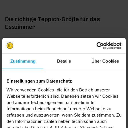
Die richtige Teppich-Größe für das
Esszimmer
Wenn du einen Teppich unter deinen Esstisch
legen möchtest, sollte der Teppich 60 cm über
einen an den Esstisch geschobenen Stuhl
Zustimmung
Details
Über Cookies
herausragen – unabhängig davon, ob runder
oder rechteckiger Teppich. Damit verhinderst
Einstellungen zum Datenschutz
du, dass die Stuhlbeine sich beim Anschieben
Wir verwenden Cookies, die für den Betrieb unserer
des Stuhls hinter dem Teppich verfangen.
Webseite erforderlich sind. Daneben setzen wir Cookies
und andere Technologien ein, um bestimmte
Informationen beim Besuch auf unserer Webseite zu
erfassen und auszuwerten, wenn Sie dem zustimmen. Zu
den Informationen zählen neben technischen auch
persönliche Daten (z.B. IP-Adresse; Standort; Art und