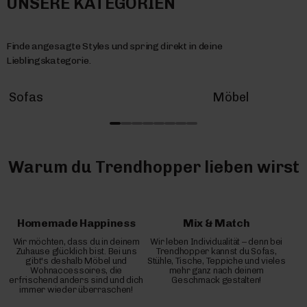
UNSERE KATEGORIEN
Finde angesagte Styles und spring direkt in deine
Lieblingskategorie.
Sofas
Möbel
Warum du Trendhopper lieben wirst
Homemade Happiness
Mix & Match
Wir möchten, dass du in deinem
Wir leben Individualität – denn bei
Zuhause glücklich bist. Bei uns
Trendhopper kannst du Sofas,
gibt's deshalb Möbel und
Stühle, Tische, Teppiche und vieles
Wohnaccessoires, die
mehr ganz nach deinem
erfrischend anders sind und dich
Geschmack gestalten!
immer wieder überraschen!