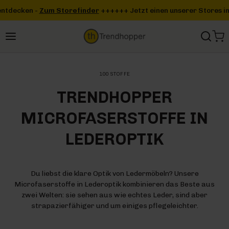
Zum Hauptinhalt springen
nder
+++
+++ Jetzt einen unserer Stores in deiner Nähe entdecken
100 STOFFE
TRENDHOPPER
MICROFASERSTOFFE IN
LEDEROPTIK
Du liebst die klare Optik von Ledermöbeln? Unsere
Microfaserstoffe in Lederoptik kombinieren das Beste aus
zwei Welten: sie sehen aus wie echtes Leder, sind aber
strapazierfähiger und um einiges pflegeleichter.