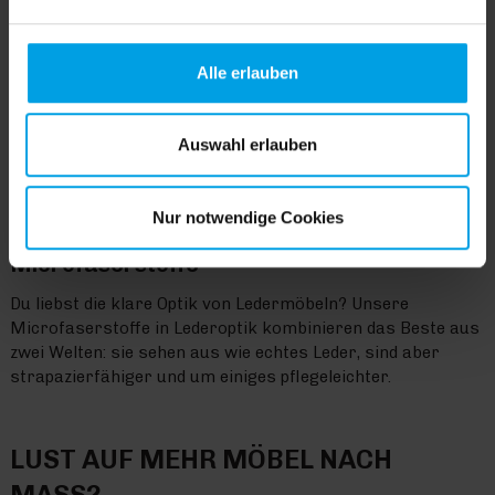
Cookies einverstanden sind. Über „
Einstellungen
“
können sie eine Auswahl treffen. Sie können eine erteilte
Einwilligung jederzeit mit Wirkung für die Zukunft
Alle erlauben
widerrufen. Für weitere Informationen lesen Sie bitte
unsere
Datenschutzhinweise
. Unser Impressum finden
Sie
hier
.
Auswahl erlauben
Nur notwendige Cookies
Microfaserstoffe
Du liebst die klare Optik von Ledermöbeln? Unsere
Microfaserstoffe in Lederoptik kombinieren das Beste aus
zwei Welten: sie sehen aus wie echtes Leder, sind aber
strapazierfähiger und um einiges pflegeleichter.
LUST AUF MEHR MÖBEL NACH
MASS?