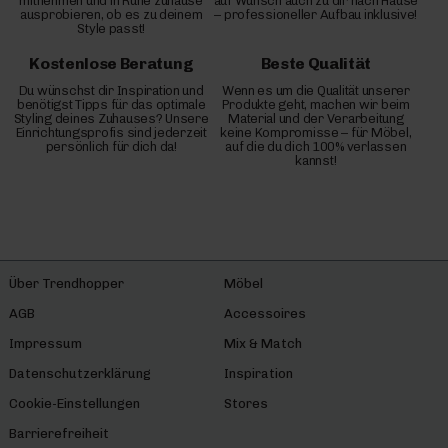
mitnehmen und in Ruhe zuhause
auf Wunsch auch zu dir nach Hause
ausprobieren, ob es zu deinem
– professioneller Aufbau inklusive!
Style passt!
Kostenlose Beratung
Beste Qualität
Du wünschst dir Inspiration und
Wenn es um die Qualität unserer
benötigst Tipps für das optimale
Produkte geht, machen wir beim
Styling deines Zuhauses? Unsere
Material und der Verarbeitung
Einrichtungsprofis sind jederzeit
keine Kompromisse – für Möbel,
persönlich für dich da!
auf die du dich 100% verlassen
kannst!
Über Trendhopper
Möbel
AGB
Accessoires
Impressum
Mix & Match
Datenschutzerklärung
Inspiration
Cookie-Einstellungen
Stores
Barrierefreiheit