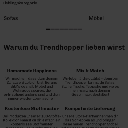
Lieblingskategorie.
Sofas
Möbel
Warum du Trendhopper lieben wirst
Homemade Happiness
Mix & Match
Wir möchten, dass du in deinem
Wir leben Individualität – denn bei
Zuhause glücklich bist. Bei uns
Trendhopper kannst du Sofas,
gibt's deshalb Möbel und
Stühle, Tische, Teppiche und vieles
Wohnaccessoires, die
mehr ganz nach deinem
erfrischend anders sind und dich
Geschmack gestalten!
immer wieder überraschen!
Kostenlose Stoffmuster
Kompetente Lieferung
Bei Produkten unserer 100-Stoffe-
Unsere Store-Partner nehmen dir
Kollektion kannst du dir einfach ein
das Schleppen ab und bringen
kostenloses Stoffmuster
deine neuen Trendhopper Möbel